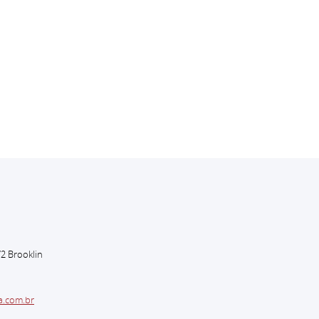
to
72 Brooklin
a.com.br