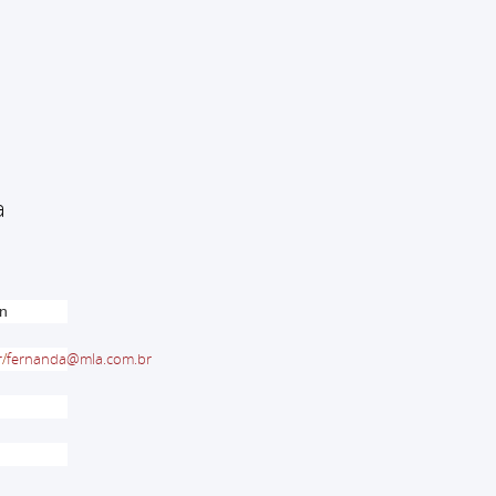
a
en
r
/
fernanda@mla.com.br