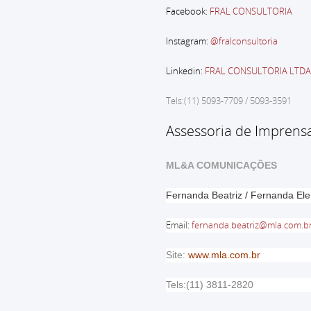
Facebook:
FRAL CONSULTORIA
Instagram:
@fralconsultoria
Linkedin:
FRAL CONSULTORIA LTDA
Tels:(11) 5093-7709 / 5093-3591
Assessoria de Imprens
ML&A COMUNICAÇÕES
Fernanda Beatriz / Fernanda El
Email
:
fernanda.beatriz@mla.com.b
Site:
www.mla.com.br
Tels:(11) 3811-2820