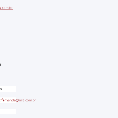
a.com.br
a
en
r
/
fernanda@mla.com.br