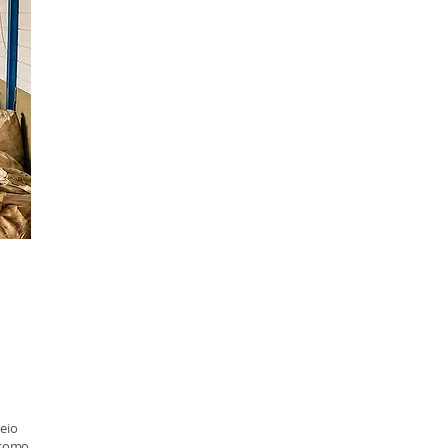
eio
u como