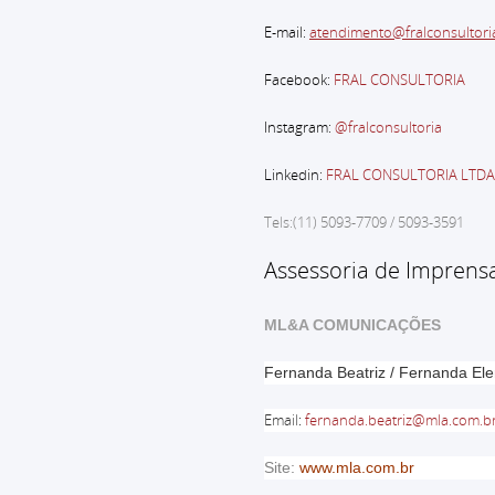
E-mail:
atendimento@fralconsultori
Facebook:
FRAL CONSULTORIA
Instagram:
@fralconsultoria
Linkedin:
FRAL CONSULTORIA LTDA
Tels:(11) 5093-7709 / 5093-3591
Assessoria de Imprens
ML&A COMUNICAÇÕES
Fernanda Beatriz / Fernanda El
Email
:
fernanda.beatriz@mla.com.b
Site:
www.mla.com.br