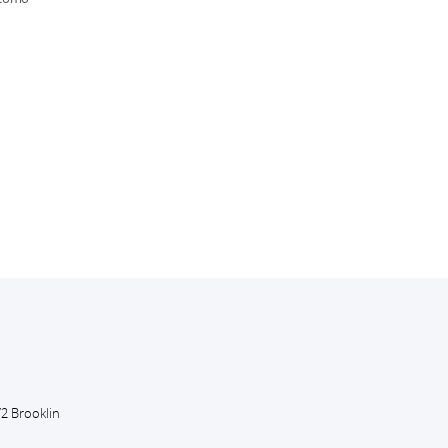
to
72 Brooklin