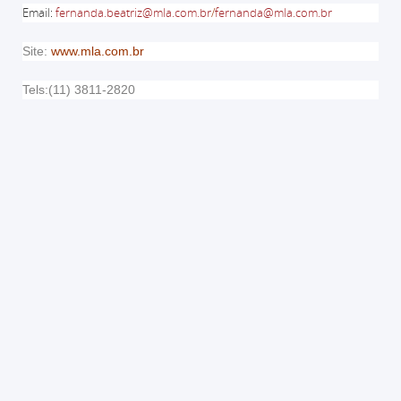
Email
:
fernanda.beatriz@mla.com.br
/
fernanda@mla.com.br
Site:
www.mla.com.br
Tels:(11) 3811-2820