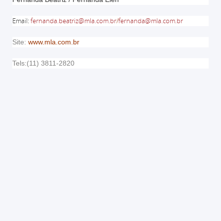
Email
:
fernanda.beatriz@mla.com.br
/
fernanda@mla.com.br
Site:
www.mla.com.br
Tels:(11) 3811-2820