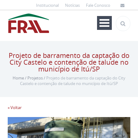
Institucional
Notícias
Fale Conosco
Projeto de barramento da captação do
City Castelo e contenção de talude no
município de Itú/SP
Home
/
Projetos
/
Projeto de barramento da captação do City
Castelo e contenção de talude no município de Itú/SP
« Voltar